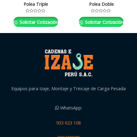
Polea Triple
Polea Doble
Valorado
Valorado
con
con
Solicitar Cotización
Solicitar Cotización
0
0
de
de
5
5
Equipos para Izaje, Montaje y Trincaje de Carga Pesada
WhatsApp:
933 623 108