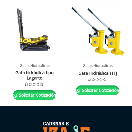
Gatas Hidráulicas
Gatas Hidráulicas
Gata hidráulica tipo
Gata Hidráulica HTJ
Lagarto
Valorado
con
Solicitar Cotización
Valorado
0
con
Solicitar Cotización
de
0
5
de
5