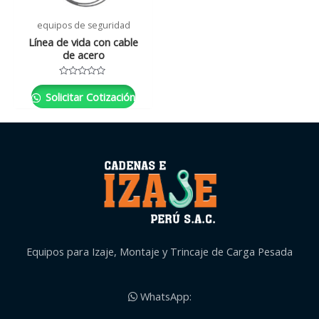
equipos de seguridad
Línea de vida con cable
de acero
Valorado
con
Solicitar Cotización
0
de
5
Equipos para Izaje, Montaje y Trincaje de Carga Pesada
WhatsApp: